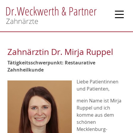
Erstuntersuchung
Sanfte Zahnheilkunde
Zahnärztin Dr. Mirja Ruppel
Umweltzahnmedizin
Tätigkeitsschwerpunkt: Restaurative
Prophylaxe
Zahnheilkunde
Liebe Patientinnen
Ästhetik
und Patienten,
Kinderzahnheilkunde
mein Name ist Mirja
Ruppel und ich
Kiefergelenkstherapie
komme aus dem
schönen
Parodontitis-Behandlung
Mecklenburg-