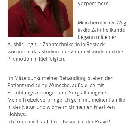
Vorpommern.
Wurzelbehandlung (Endodontie)
Mein beruflicher Weg
Zahnimplantate
in die Zahnheilkunde
begann mit einer
Hauszahnärztliche Behandlung
Ausbildung zur Zahntechnikerin in Rostock,
woraufhin das Studium der Zahnheilkunde und die
Schnarchbehandlung (mit Laser)
Promotion in Kiel folgten.
Sanfte Betäubung „Sleeper One“
Im Mittelpunkt meiner Behandlung stehen der
Patient und seine Wünsche, auf die ich mit
Hypnose
Einfühlungsvermögen und Sorgfalt eingehe.
Meine Freizeit verbringe ich gern mit meiner Familie
Lachgas
in der Natur und widme mich meinen kreativen
Hobbys.
Digitale Volumentomographie
Ich freue mich auf Ihren Besuch in der Praxis!