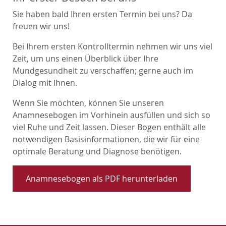
Sie haben bald Ihren ersten Termin bei uns? Da
Wurzelbehandlung (Endodontie)
freuen wir uns!
Zahnimplantate
Bei Ihrem ersten Kontrolltermin nehmen wir uns viel
Zeit, um uns einen Überblick über Ihre
Hauszahnärztliche Behandlung
Mundgesundheit zu verschaffen; gerne auch im
Dialog mit Ihnen.
Schnarchbehandlung (mit Laser)
Wenn Sie möchten, können Sie unseren
Anamnesebogen im Vorhinein ausfüllen und sich so
Sanfte Betäubung „Sleeper One“
viel Ruhe und Zeit lassen. Dieser Bogen enthält alle
notwendigen Basisinformationen, die wir für eine
Hypnose
optimale Beratung und Diagnose benötigen.
Lachgas
Anamnesebogen als PDF herunterladen
Digitale Volumentomographie