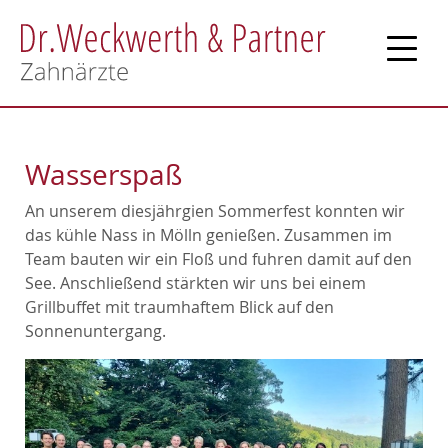
Erstuntersuchung
Sanfte Zahnheilkunde
Wasserspaß
Umweltzahnmedizin
An unserem diesjährgien Sommerfest konnten wir
Prophylaxe
das kühle Nass in Mölln genießen. Zusammen im
Team bauten wir ein Floß und fuhren damit auf den
Ästhetik
See. Anschließend stärkten wir uns bei einem
Grillbuffet mit traumhaftem Blick auf den
Sonnenuntergang.
Kinderzahnheilkunde
Kiefergelenkstherapie
Parodontitis-Behandlung