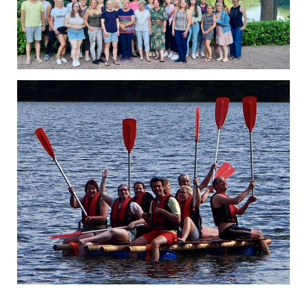
Wurzelbehandlung (Endodontie)
Zahnimplantate
Hauszahnärztliche Behandlung
Schnarchbehandlung (mit Laser)
Sanfte Betäubung „Sleeper One“
Hypnose
Lachgas
Digitale Volumentomographie